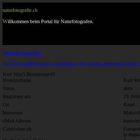
naturfotografie.ch
W
illkommen beim Portal für Naturfotografen.
Startseite
Anmelden
News
Fotografen
Neueste Kommentare
Am meisten angesehen
Meine F
Kurt Wirz's Benutzerprofil
Benutzername
Kurt Wi
Status
aktiv
Registriert am
19. Feb
Ort
Basel
Interessen
Makro-F
eMail Adresse
kurtwir
Curriculum alt
Fotograf
in digit