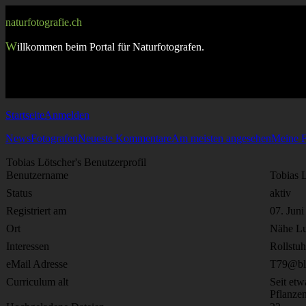
naturfotografie.ch
W
illkommen beim Portal für Naturfotografen.
Startseite
Anmelden
News
Fotografen
Neueste Kommentare
Am meisten angesehen
Meine F
Tobias Lötscher's Benutzerprofil
Benutzername
Tobias 
Status
aktiv
Registriert am
07. Juni
Ort
Nähe Lu
Interessen
Rollstuh
eMail Adresse
T79@bl
Curriculum alt
Seit etw
Pflanzen