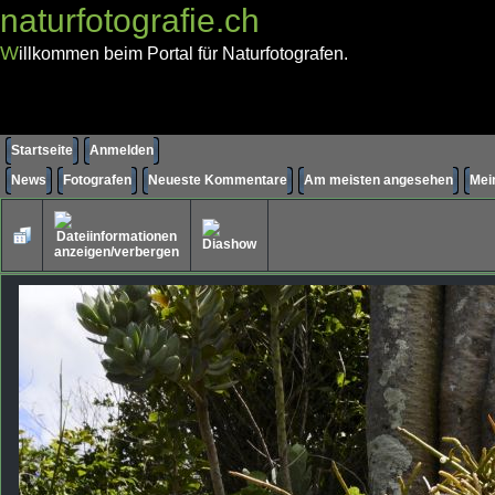
naturfotografie.ch
W
illkommen beim Portal für Naturfotografen.
Startseite
Anmelden
News
Fotografen
Neueste Kommentare
Am meisten angesehen
Mei