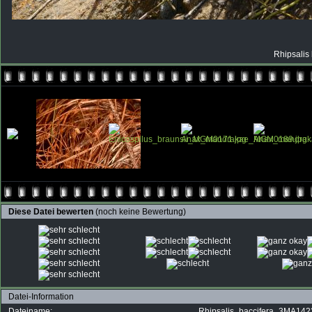
Rhipsalis 
Diese Datei bewerten
(noch keine Bewertung)
Datei-Information
Dateiname:
Rhipsalis_baccifera_3MA142