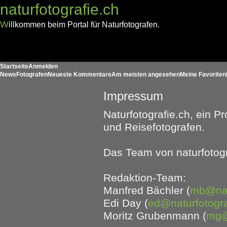
naturfotografie.ch
W
illkommen beim Portal für Naturfotografen.
Startseite
Anmelden
News
Fotografen
Neueste Kommentare
Am meisten angesehen
Meine Favoriten
Impressum
Naturfotografie.ch, ein Pr
und Reisefotografen.
Das Team von naturfotogr
Redaktion-Team:
Manfred Bächler (
mb@natu
Edi Day (
ed@naturfotogra
Moritz Grubenmann (
mg@