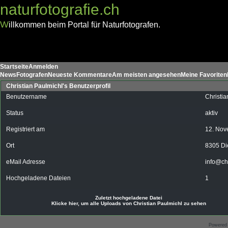
naturfotografie.ch
W
illkommen beim Portal für Naturfotografen.
Startseite
Anmelden
News
Fotografen
Neueste Kommentare
Am meisten angesehen
Meine Favoriten
Christian Paulmichl's Benutzerprofil
Benutzername
Christia
Status
aktiv
Registriert am
12. Nov
Ort
8305 Di
eMail Adresse
info@ch
Hochgeladene Dateien
1
Zuletzt hochgeladene Datei
Klicke hier, um alle Uploads von Christian Paulmichl zu sehen
Powered