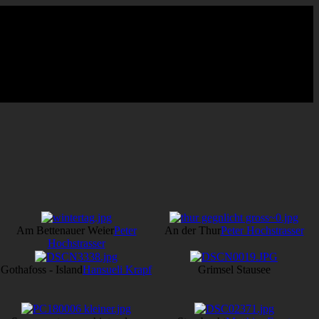
Am Bettenauer Weier
Peter
An der Thur
Peter Hochstrasser
Hochstrasser
Gothafoss - Island
Hansueli Krapf
Grimsel Stausee