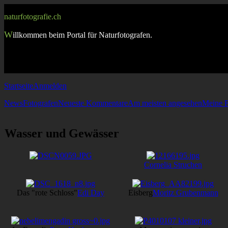
naturfotografie.ch
W
illkommen beim Portal für Naturfotografen.
Startseite
Anmelden
News
Fotografen
Neueste Kommentare
Am meisten angesehen
Meine F
Wasser und Gewässer
Cornelia Struchen
Das "rote Schloss"
Edi Day
Eisberg
Moritz Grubenmann