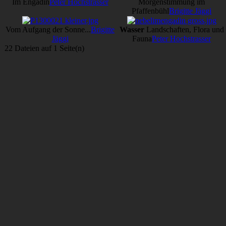
Im Engadin
Peter Hochstrasser
Morgenstimmung im
Pfaffenbühl
Brigitte Jäggi
Vom Aufgang der Sonne...
Brigitte
Wasser
Landschaften, Flora und
Jäggi
Fauna
Peter Hochstrasser
22 Dateien auf 1 Seite(n)