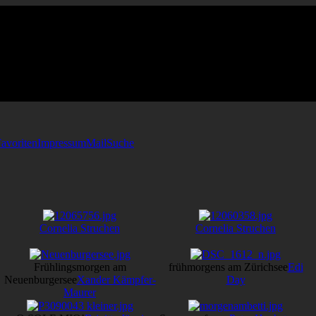
avoriten
Impressum
Mail
Suche
Cornelia Struchen
Cornelia Struchen
Frühlingsmorgen am
frühmorgens am Zürichsee
Edi
Neuenburgersee
Xander Kämpfer-
Day
Maurer