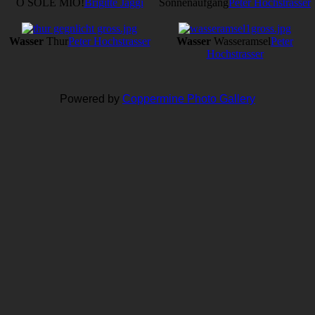
O SOLE MIO!
Brigitte Jäggi
Sonnenaufgang
Peter Hochstrasser
Wasser
Thur
Peter Hochstrasser
Wasser
Wasseramsel
Peter
Hochstrasser
Powered by
Coppermine Photo Gallery