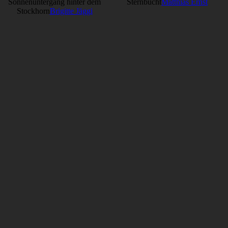
Sonnenuntergang hinter dem
Sternbucht
Matthias Ernst
Stockhorn
Brigitte Jäggi