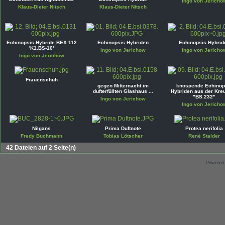
Ingo von Jericho
Klaus-Dieter Nitsch
Klaus-Dieter Nitsch
Echinopsis Hybride BEX 112
Echinopsis Hybriden
Echinopsis Hybrid
'K1.BS-10'
Ingo von Jerichow
Ingo von Jericho
Ingo von Jerichow
Frauenschuh
gegen Mitternacht im
knospende Echinop
dufterfüllten Glashaus ...
Hybriden aus der Kre
"BS.232"
Ingo von Jerichow
Ingo von Jericho
Nilgans
Prima Duftnote
Protea nerifolia
Fredy Buchmann
Tobias Lötscher
René Stalder
42 Dateien auf 2 Seite(n)
Powered