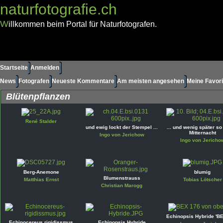
naturfotografie.ch
W
illkommen beim Portal für Naturfotografen.
Startseite
Anmelden
News
Fotografen
Neueste Kommentare
Am meisten angesehen
Meine Favori
Blütenpflanzen
René Stalder
und ewig lockt der Stempel ...
... und wenig später s
Mitternacht
Ingo von Jerichow
Ingo von Jericho
Berg-Anemone
blumig
Blumenstrauss
Matthias Ernst
Tobias Lötscher
Christian Marogg
Echinopsis Hybride 'BE
Echinocereus rigidissmus
Echinopsis Hybride