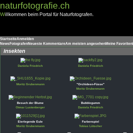
naturfotografie.ch
W
illkommen beim Portal für Naturfotografen.
Startseite
Anmelden
News
Fotografen
Neueste Kommentare
Am meisten angesehen
Meine Favoriten
Insekten
Daniela Friedrich
Daniela Friedrich
Moritz Grubenmann
"Orchideen-Füsse"
Moritz Grubenmann
Besuch der Blume
Bubblegumm
Otmar Lustenberger
Daniela Friedrich
Eierlegende Eule
Farbenspiel
Moritz Grubenmann
Tobias Lötscher