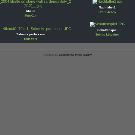
Nachfalter1
libelle
Ursin Jenny
TomKah
Schattenspiel
Salamis parhassus
Tobias Lötscher
Kurt Wirz
Powered by
Coppermine Photo Gallery