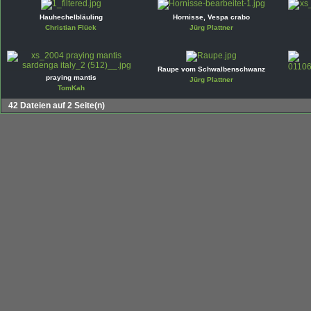
Hauhechelbläuling
Hornisse, Vespa crabo
Christian Flück
Jürg Plattner
Raupe vom Schwalbenschwanz
praying mantis
Jürg Plattner
TomKah
42 Dateien auf 2 Seite(n)