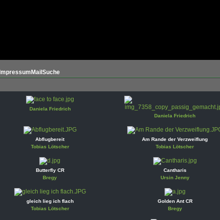
Impressum
Mail
Suche
Daniela Friedrich
Daniela Friedrich
Abflugbereit
Am Rande der Verzweiflung
Tobias Lötscher
Tobias Lötscher
Butterfly CR
Cantharis
Bregy
Ursin Jenny
gleich lieg ich flach
Golden Ant CR
Tobias Lötscher
Bregy