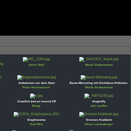
Ulrich Wolf
Moritz Grubenmann
Aufwärmen vor dem Start
Baum-Weissling mit Orchideen-Pollinien.
Peter Hochstrasser
Moritz Grubenmann
Crawfish (not an insect) CR
dragonfly
Bregy
alex wydler
Graphosoma
Grosses Krabbeln
Kurt Wirz
Otmar Lustenberger