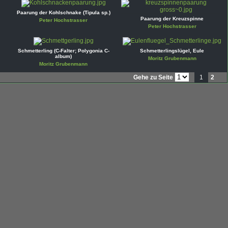
Paarung der Kohlschnake (Tipula sp.)
Paarung der Kreuzspinne
Peter Hochstrasser
Peter Hochstrasser
Schmetterling (C-Falter; Polygonia C-
Schmetterlingslügel, Eule
album)
Moritz Grubenmann
Moritz Grubenmann
Gehe zu Seite
1
2