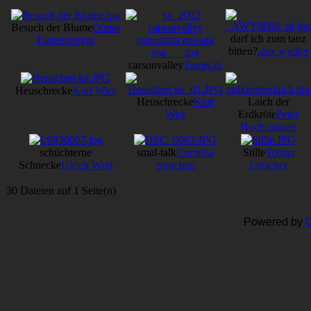
Besuch der Blume
Otmar
darf ich zum tanz
Lustenberger
bitten?
alex wydler
carsonvalley
TomKah
Heuschrecke
Kurt Wirz
Heuschrecke
Kurt
Laich der
Wirz
Erdkröte
Peter
Hochstrasser
schüchterne
smal-talk
Cornelia
Stille
Tobias
Schnecke
Ulrich Wolf
Struchen
Lötscher
30 Dateien auf 1 Seite(n)
Powered by
C