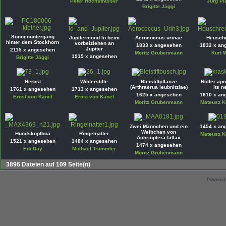
Peter Hochstrasser
Jürg Pl
Brigitte Jäggi
Sonnenuntergang
Jupitermond Io beim
Aerococcus urinae
Heusch
hinter dem Stockhorn
vorbeiziehen an
1833 x angesehen
1832 x an
Jupiter
2115 x angesehen
Moritz Grubenmann
Kurt 
1915 x angesehen
Brigitte Jäggi
Herbst
Winterstille
Bleistiftpflanze
Roller ap
(Arthraerua leubnitziae)
its n
1761 x angesehen
1713 x angesehen
1625 x angesehen
1610 x an
Ernst von Känel
Ernst von Känel
Moritz Grubenmann
Mateusz K
Zwei Männchen und ein
1454 x an
Weibchen von
Hundskopfboa
Ringelnatter
Mateusz K
Achrioptera fallax
1521 x angesehen
1484 x angesehen
1474 x angesehen
Edi Day
Michael Trummler
Moritz Grubenmann
3896 Dateien auf 109 Seite(n)
Powered