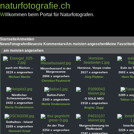
naturfotografie.ch
W
illkommen beim Portal für Naturfotografen.
Startseite
Anmelden
News
Fotografen
Neueste Kommentare
Am meisten angesehen
Meine Favoriten
am meisten angesehen
auch ein Rücken ...
Hornisse, Vespa crabo
Eule im T
Mäusebussard in der
Morgensonne
3219 x angesehen
2617 x angesehen
2602 x an
2806 x angesehen
Michael Manitz
Jürg Plattner
Hans Re
Christian Paulmichl
Nördlicher
Ballon-Fahrt
2285 x an
Schwammporling
O SOLE MIO!
2340 x angesehen
Tobias L
2432 x angesehen
2318 x angesehen
Moritz Grubenmann
Moritz Grubenmann
Brigitte Jäggi
Gothafoss - Island
An der Thur
Morgenstimmung im
Innerfe
2269 x angesehen
Pfaffenbühl
2254 x angesehen
2226 x an
Hansueli Krapf
2242 x angesehen